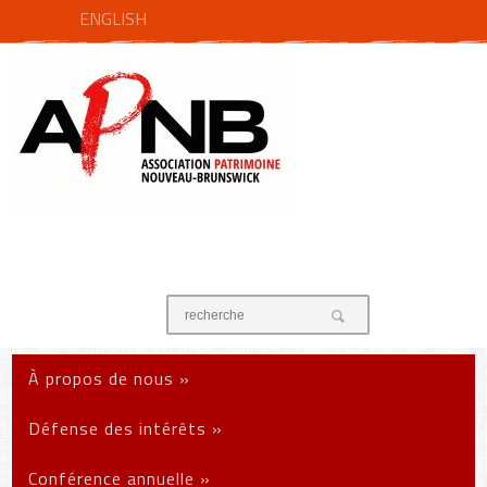
ENGLISH
À propos de nous
»
Défense des intérêts
»
Conférence annuelle
»