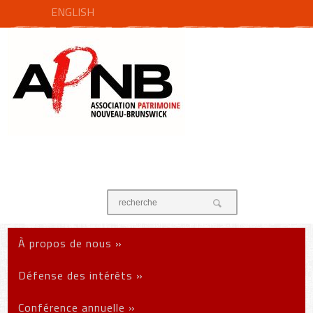
ENGLISH
À propos de nous
»
Défense des intérêts
»
Conférence annuelle
»