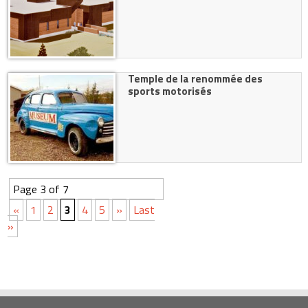
Temple de la renommée des
sports motorisés
Page 3 of 7
«
1
2
3
4
5
»
Last
»