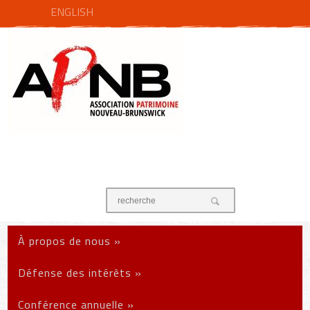
ENGLISH
À propos de nous
»
Défense des intérêts
»
Conférence annuelle
»