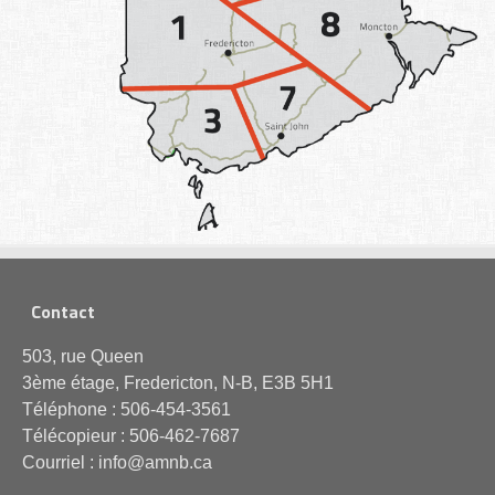
Contact
503, rue Queen
3ème étage, Fredericton, N-B, E3B 5H1
Téléphone : 506-454-3561
Télécopieur : 506-462-7687
Courriel : info@amnb.ca