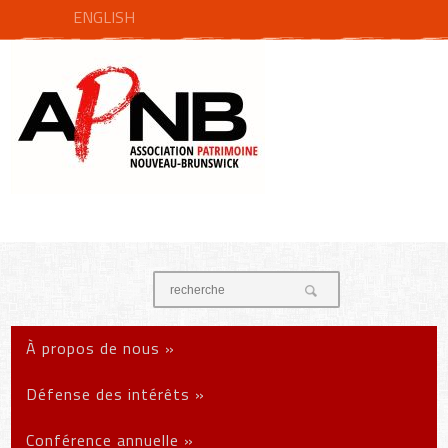
ENGLISH
À propos de nous
»
Défense des intérêts
»
Conférence annuelle
»